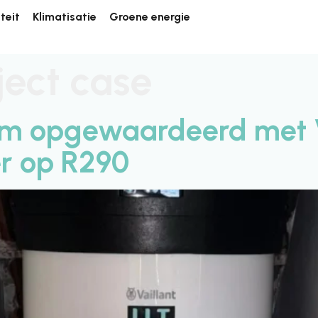
iteit
Klimatisatie
Groene energie
ject case
m opgewaardeerd met V
r op R290