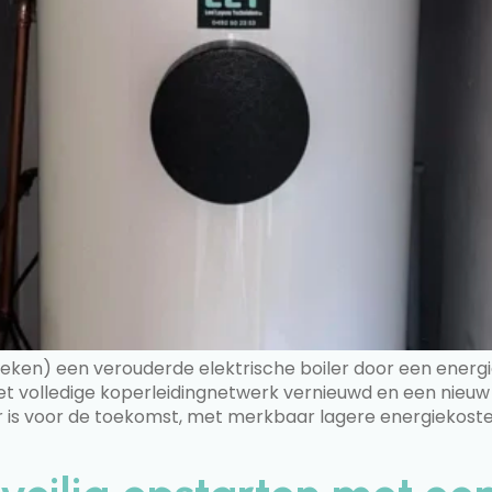
hnieken) een verouderde elektrische boiler door een ener
het volledige koperleidingnetwerk vernieuwd en een nieuw 
is voor de toekomst, met merkbaar lagere energiekosten