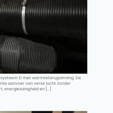
atiesysteem D met warmteterugwinning. De
ante aanvoer van verse lucht zonder
, energiezuinigheid en […]