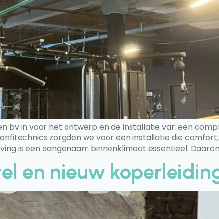
en bv in voor het ontwerp en de installatie van een com
Confitechnics zorgden we voor een installatie die comfor
ing is een aangenaam binnenklimaat essentieel. Daarom
el en nieuw koperleidi