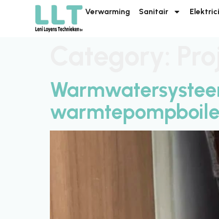
Verwarming
Sanitair
Elektric
Category:
Pro
Warmwatersystee
warmtepompboile