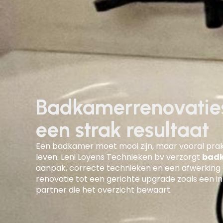
Badkamerrenovaties
een strak resultaat
Een badkamer moet mooi zijn, maar vooral prakt
leven. Leni Loyens Technieken bv verzorgt
badk
aanpak, correcte technieken en een afwerking
renovatie tot een gerichte upgrade zoals een inl
partner die het overzicht bewaart.