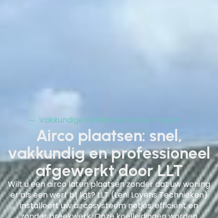
Vakkundige installatie zonder zorgen
Airco plaatsen: snel,
vakkundig en professioneel
afgewerkt door LLT
Wilt u een airco laten plaatsen zonder dat uw woning
er als een werf bij ligt? LLT (Leni Loyens Technieken)
installeert uw aircosysteem netjes, efficiënt en
zonder breekwerk. Onze koelleidingen worden