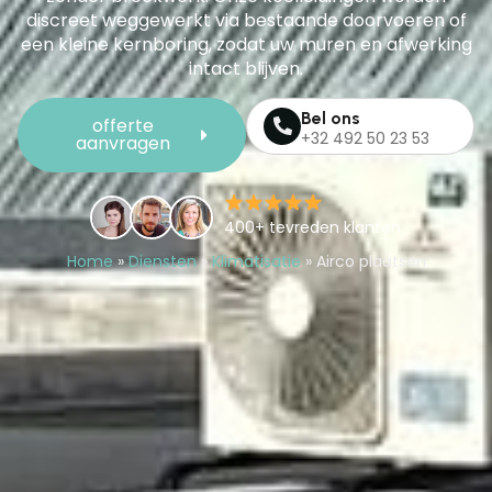
discreet weggewerkt via bestaande doorvoeren of
een kleine kernboring, zodat uw muren en afwerking
intact blijven.
Bel ons
offerte
+32 492 50 23 53
aanvragen
400+ tevreden klanten
Home
»
Diensten
»
Klimatisatie
»
Airco plaatsen