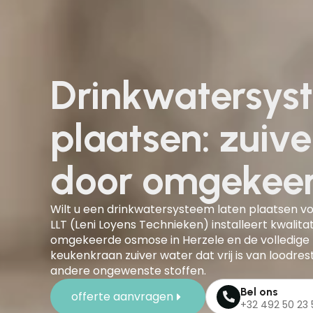
Drinkwatersys
plaatsen: zuiv
door omgekee
Wilt u een drinkwatersysteem laten plaatsen voor
LLT (Leni Loyens Technieken) installeert kwalit
omgekeerde osmose in Herzele en de volledige r
keukenkraan zuiver water dat vrij is van loodres
andere ongewenste stoffen.
Bel ons
offerte aanvragen
+32 492 50 23 