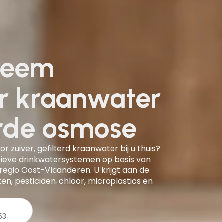
teem
er kraanwater
rde osmose
 zuiver, gefilterd kraanwater bij u thuis?
atieve drinkwatersystemen op basis van
egio Oost-Vlaanderen. U krijgt aan de
ten, pesticiden, chloor, microplastics en
53