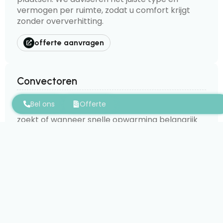
vermogen per ruimte, zodat u comfort krijgt
zonder oververhitting.
offerte aanvragen
Convectoren
Convectoren geven snel warmte en zijn
Bel ons
Offerte
interessant wanneer u een compacte oplossing
zoekt of wanneer snelle opwarming belangrijk
is. Wij bekijken waar convectoren het beste tot
hun recht komen.
offerte aanvragen
Vloerverwarming
Vloerverwarming geeft aangename,