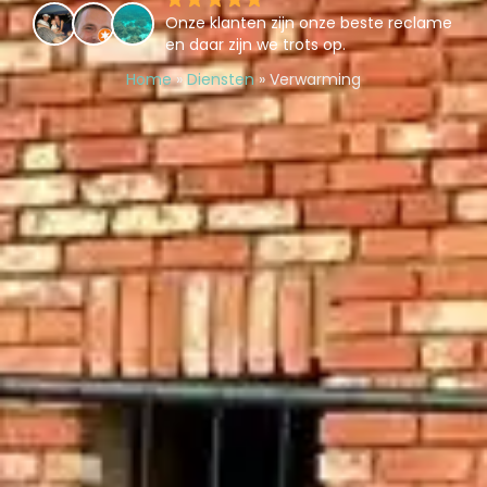
Onze klanten zijn onze beste reclame
en daar zijn we trots op.
Home
»
Diensten
»
Verwarming