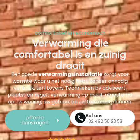
comfortabel en economisch
Verwarming die
comfortabel is en zuinig
draait
Een goede
verwarmingsinstallatie
zorgt voor
warmte waar u het nodig hebt, zonder onnodig
verbruik. Leni Loyens Technieken bv adviseert,
plaatst en regelt verwarming op maat, afgestemd
op uw woning, uw gebruik en uw toekomstplannen.
Bel ons
offerte
+32 492 50 23 53
aanvragen