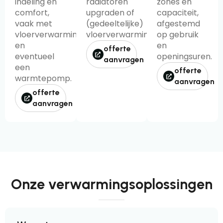
indeling en
radiatoren
zones en
comfort,
upgraden of
capaciteit,
vaak met
(gedeeltelijke)
afgestemd
vloerverwarming
vloerverwarming.
op gebruik
en
en
offerte
eventueel
openingsuren.
aanvragen
een
offerte
warmtepomp.
aanvragen
offerte
aanvragen
Onze verwarmingsoplossingen