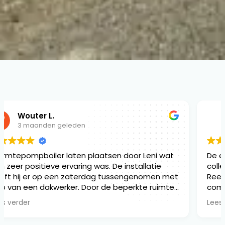
Caroline Van Delsen
3 maanden geleden
De elektrische keuring uitgevoerd door Leni en zijn
collega verliep vlot en volledig volgens afspraak.
Reeds van bij het eerste contact was de
communicatie correct en punctueel. Ook wat de
bijhorende administratie betreft, niets dan lof.
Lees verder