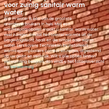
voor zuinig sanitair warm
water
Warm water is één van de grootste
energieverbruikers in huis. Met een
warmtepompboiler
maakt u sanitair warm water
veel zuiniger, omdat het toestel warmte uit de
omgevingslucht haalt en die omzet naar warm
water. Leni Loyens Technieken bv installeert
warmtepompboilers correct en netjes, afgestemd
op uw gezin en verbruik. Wilt u alle opties binnen
verwarming bekijken, dan vindt u het totaaloverzicht
op
Verwarming
.