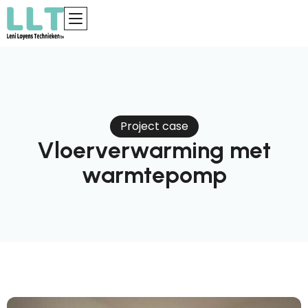
Project case
Vloerverwarming met
warmtepomp