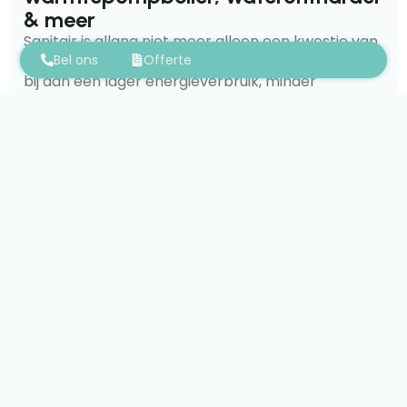
& meer
Sanitair is allang niet meer alleen een kwestie van
Bel ons
Offerte
leidingen en kranen. Moderne installaties dragen
bij aan een lager energieverbruik, minder
waterverlies en een gezonder binnenklimaat.
Voor inwoners van Herzele die hun woning
toekomstbestendig willen maken, adviseren wij
regelmatig over deze opties:
Een warmtepompboiler
verwarmt uw sanitair
water met energie uit de omgevingslucht en
verbruikt tot vier keer minder elektriciteit dan een
klassieke elektrische boiler. Combineert u dit met
zonnepanelen, dan draait uw
warmwaterproductie grotendeels op gratis
stroom.
Een waterontharder
beschermt uw boiler,
vaatwasser, wasmachine en kranen tegen
kalkaanslag. In de regio rond Herzele is het