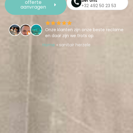
Bel ons
offerte
+32 492 50 23 53
aanvragen
Onze klanten zijn onze beste reclame
en daar zijn we trots op.
Home
»
sanitair herzele