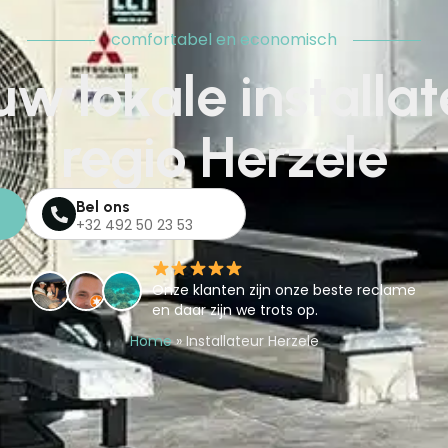
comfortabel en economisch
uw lokale installat
regio Herzele
Bel ons
+32 492 50 23 53
Onze klanten zijn onze beste reclame
en daar zijn we trots op.
Home
»
Installateur Herzele