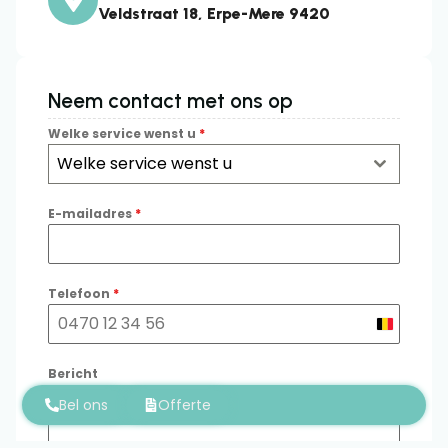
Veldstraat 18, Erpe-Mere 9420
Neem contact met ons op
Welke service wenst u
*
Welke service wenst u
E-mailadres
*
Telefoon
*
Belgium
+32
Bericht
0 / 180
Bel ons
Offerte