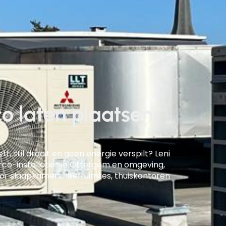
co laten plaatsen
t, stil draait en geen energie verspilt? Leni
co-installaties in
Ottergem en omgeving
,
or slaapkamers, leefruimtes, thuiskantoren