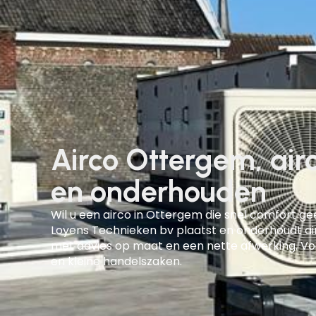
Airco Ottergem, air
en onderhouden
Wil u een
airco in Ottergem
die snel comfort geef
Loyens Technieken bv plaatst en onderhoudt air
met advies op maat en een nette afwerking. Vo
en kleine handelszaken.