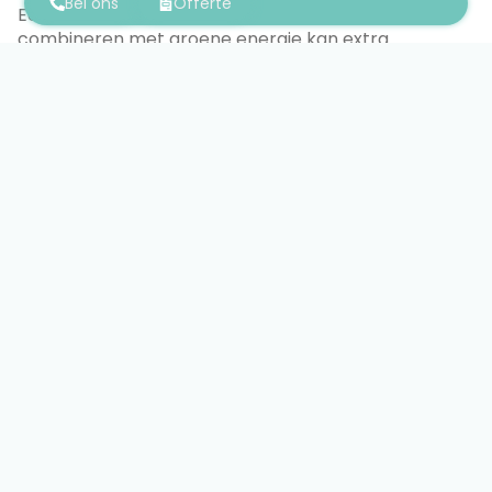
Bel ons
Offerte
Een airco is een elektrische verbruiker, dus
combineren met groene energie kan extra
interessant zijn. Denk aan:
Zonnepanelen om (een deel van) het verbruik
op te vangen
Warmtepompen als u uw hele woning duurzaam
wil verwarmen
Een totaalplan via Groene energie