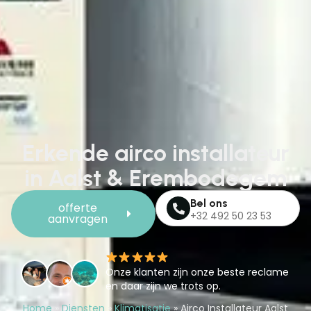
Erkende airco installateur
in Aalst & Erembodegem
Bel ons
offerte
+32 492 50 23 53
aanvragen
Onze klanten zijn onze beste reclame
en daar zijn we trots op.
Home
»
Diensten
»
Klimatisatie
»
Airco Installateur Aalst